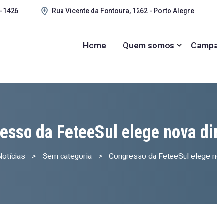
1-1426
Rua Vicente da Fontoura, 1262 - Porto Alegre
Home
Quem somos
Campa
esso da FeteeSul elege nova dir
Notícias
>
Sem categoria
>
Congresso da FeteeSul elege no