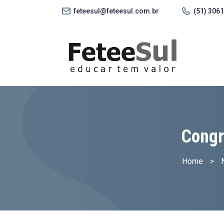
feteesul@feteesul.com.br
(51) 306
Congr
Home
>