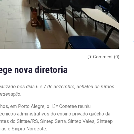
Comment (0)
ege nova diretoria
ealizado nos dias 6 e 7 de dezembro, debateu os rumos
oordenação.
hos, em Porto Alegre, o 13º Conetee reuniu
écnicos administrativos do ensino privado gaúcho da
tes do Sintae/RS, Sintep Serra, Sintep Vales, Sinteep
xias e Sinpro Noroeste.