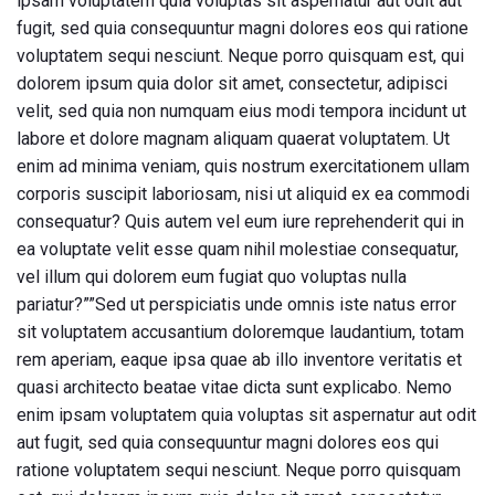
ipsam voluptatem quia voluptas sit aspernatur aut odit aut
fugit, sed quia consequuntur magni dolores eos qui ratione
voluptatem sequi nesciunt. Neque porro quisquam est, qui
dolorem ipsum quia dolor sit amet, consectetur, adipisci
velit, sed quia non numquam eius modi tempora incidunt ut
labore et dolore magnam aliquam quaerat voluptatem. Ut
enim ad minima veniam, quis nostrum exercitationem ullam
corporis suscipit laboriosam, nisi ut aliquid ex ea commodi
consequatur? Quis autem vel eum iure reprehenderit qui in
ea voluptate velit esse quam nihil molestiae consequatur,
vel illum qui dolorem eum fugiat quo voluptas nulla
pariatur?””Sed ut perspiciatis unde omnis iste natus error
sit voluptatem accusantium doloremque laudantium, totam
rem aperiam, eaque ipsa quae ab illo inventore veritatis et
quasi architecto beatae vitae dicta sunt explicabo. Nemo
enim ipsam voluptatem quia voluptas sit aspernatur aut odit
aut fugit, sed quia consequuntur magni dolores eos qui
ratione voluptatem sequi nesciunt. Neque porro quisquam